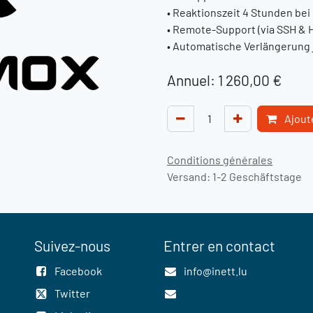
• Reaktionszeit 4 Stunden bei
• Remote-Support (via SSH & 
• Automatische Verlängerung 
Annuel: 1 260,00 €
Ajoute
Conditions générales
Versand: 1-2 Geschäftstage
Suivez-nous
Entrer en contact
Facebook
info@inett.lu
Twitter