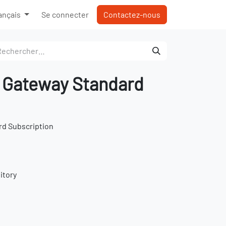
e
ançais
Se connecter
Contactez-nous
 Gateway Standard
rd Subscription
itory