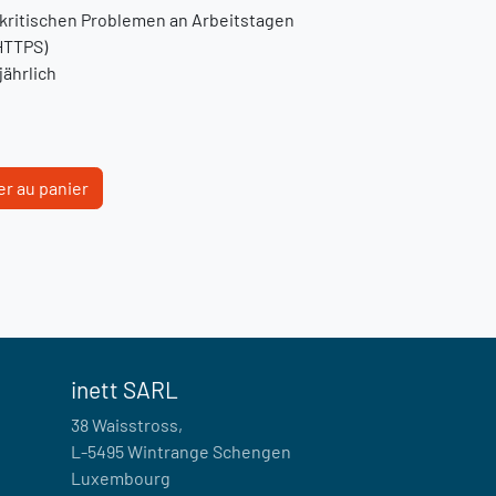
 kritischen Problemen an Arbeitstagen
HTTPS)
jährlich
r au panier
inett SARL
38 Waisstross,
L-5495 Wintrange Schengen
Luxembourg