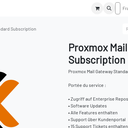
iptions
Proxmox Backup Server
Proxmox Mail Gateway
Hilf
Fr
dard Subscription
Proxmox Mail
Subscription
Proxmox Mail Gateway Standa
Portée du service :
• Zugriff auf Enterprise Repos
• Software Updates
• Alle Features enthalten
• Support über Kundenportal
• 15 Support Tickets enthalten