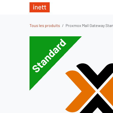
Se rendre au contenu
Boutique
Proxmox VE Subscr
Tous les produits
Proxmox Mail Gateway Stan