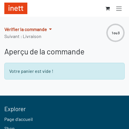
Se rendre au contenu
Vérifier la commande
1 ou 3
Suivant : Livraison
Aperçu de la commande
Votre panier est vide !
Explorer
Page d'accueil
Shop