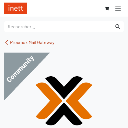
Se rendre au contenu
Proxmox Mail Gateway