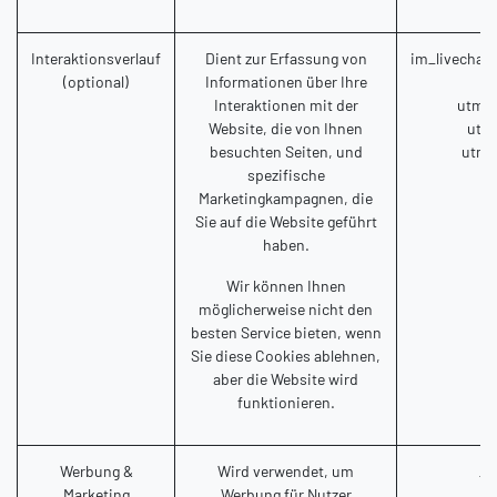
Interaktionsverlauf
Dient zur Erfassung von
im_livechat
(optional)
Informationen über Ihre
Interaktionen mit der
utm_c
Website, die von Ihnen
utm
besuchten Seiten, und
utm_
spezifische
Marketingkampagnen, die
Sie auf die Website geführt
haben.
Wir können Ihnen
möglicherweise nicht den
besten Service bieten, wenn
Sie diese Cookies ablehnen,
aber die Website wird
funktionieren.
Werbung &
Wird verwendet, um
__
Marketing
Werbung für Nutzer
_